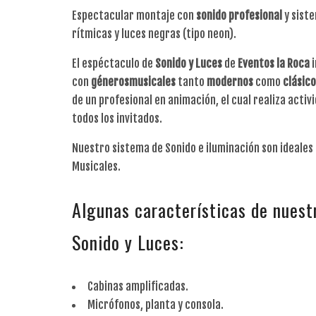
Espectacular montaje con
sonido
profesional
y sist
rítmicas y luces negras (tipo neon).
El espéctaculo de
Sonido
y
Luces
de
Eventos
la
Roca
i
con
géneros
musicales
tanto
modernos
como
clásic
de un profesional en animación, el cual realiza acti
todos los invitados.
Nuestro sistema de Sonido e iluminación son ideales 
Musicales.
Algunas características de nuest
Sonido y Luces:
Cabinas amplificadas.
Micrófonos, planta y consola.