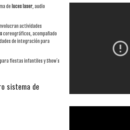
ema de
luces
laser
, audio
nvolucran actividades
os
coreográficos, acompañado
vidades de integración para
para fiestas infantiles y Show´s
ro sistema de