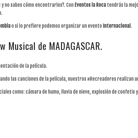
os y no sabes cómo encontrarlos?. Con
Eventos
la
Roca
tendrás la mej
n.
ombia
o si lo prefiere podemos organizar un evento
Internacional
.
how Musical de MADAGASCAR.
ntación de la película.
ndo las canciones de la película, nuestros #Recreadores realizan un 
les como: cámara de humo, lluvia de nieve, explosión de confetis y o