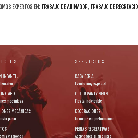
SOMOS EXPERTOS EN:
TRABAJO DE ANIMADOR
,
TRABAJO DE RECREACIO
VICIOS
SERVICIOS
N INFANTIL
BABY FERIA
diversión
Evento muy especial
INFLABLE
COLOR PARTY NEÓN
ones mecánicas
Fiesta inolvidable
IONES MECÁNICAS
DECORACIONES
n sin parar
Lo mejor en performance
NTOS
FERIAS RECREATIVAS
omía y sabores
Actividades al aire libre