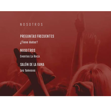
NOSOTROS
PREGUNTAS FRECUENTES
¿Tiene dudas?
NOSOTROS
Eventos La Roca
SALÓN DE LA FAMA
Los famosos
ombia. PBX: +57 (601) 703 1768 Móvil: +57 315 353 3950