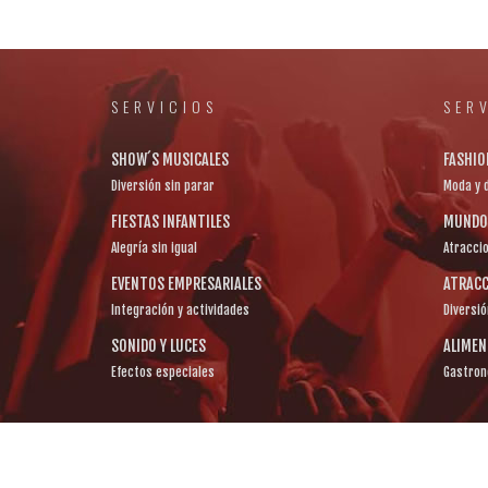
SERVICIOS
SER
SHOW´S MUSICALES
FASHIO
Diversión sin parar
Moda y 
FIESTAS INFANTILES
MUNDO 
Alegría sin igual
Atracci
EVENTOS EMPRESARIALES
ATRACC
Integración y actividades
Diversió
SONIDO Y LUCES
ALIME
Efectos especiales
Gastron
La Roca, Entidad Promotora de Eventos S.A.S. © 1994 -