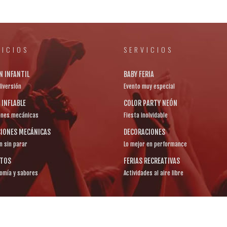
VICIOS
SERVICIOS
N INFANTIL
BABY FERIA
diversión
Evento muy especial
INFLABLE
COLOR PARTY NEÓN
ones mecánicas
Fiesta inolvidable
IONES MECÁNICAS
DECORACIONES
n sin parar
Lo mejor en performance
NTOS
FERIAS RECREATIVAS
omía y sabores
Actividades al aire libre
 2017 Transversal 82 a bis # 83 b - 46 La Española, Bogotá D.C., Col